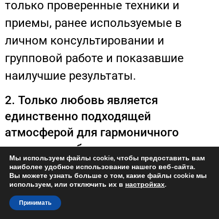
только проверенные техники и
приемы, ранее используемые в
личном консультировании и
групповой работе и показавшие
наилучшие результаты.
2. Только любовь является
единственно подходящей
атмосферой для гармоничного
развития любого человека
Мы используем файлы cookie, чтобы предоставить вам
наиболее удобное использование нашего веб-сайта.
Не использовать ничего, что может
Вы можете узнать больше о том, какие файлы cookie мы
используем, или отключить их в
настройках
.
заставить человека оказаться в
Принимать
роли униженного или