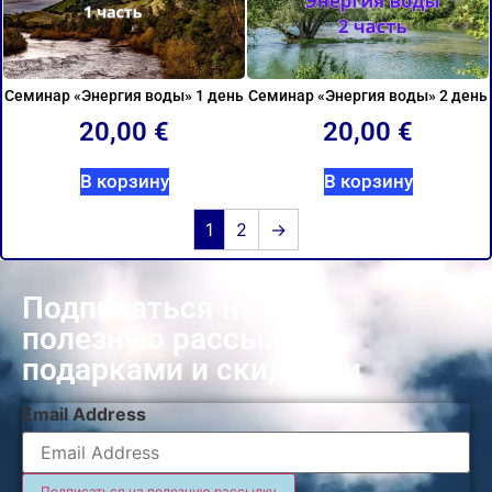
Семинар «Энергия воды» 1 день
Семинар «Энергия воды» 2 день
20,00
€
20,00
€
В корзину
В корзину
1
2
→
Подписаться на нашу
полезную рассылку с
подарками и скидками
Email Address