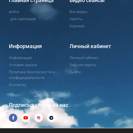
Главная страница
Видео сеансы
войти
Все видео
для партнеров
пакеты
Корзина
Информация
Личный кабинет
Информация
Личный кабинет
Условия заказа
Забыли пароль
Политика безопасности и
Выйти
конфедициальности
Контакты
Подписывайтесь на нас