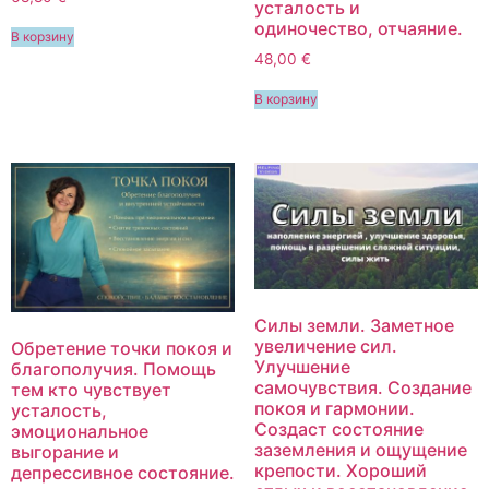
усталость и
одиночество, отчаяние.
В корзину
48,00
€
В корзину
Силы земли. Заметное
увеличение сил.
Обретение точки покоя и
Улучшение
благополучия. Помощь
самочувствия. Создание
тем кто чувствует
покоя и гармонии.
усталость,
Создаст состояние
эмоциональное
заземления и ощущение
выгорание и
крепости. Хороший
депрессивное состояние.