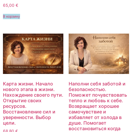
65,00
€
В корзину
Карта жизни. Начало
Наполни себя заботой и
нового этапа в жизни.
безопасностью.
Нахождение своего пути.
Поможет почувствовать
Открытие своих
тепло и любовь к себе.
ресурсов.
Возвращает хорошее
Восстановление сил и
самочувствие и
уверенности. Выбор
избавляет от холода в
цели.
душе. Помогает
восстановиться когда
68,80
€