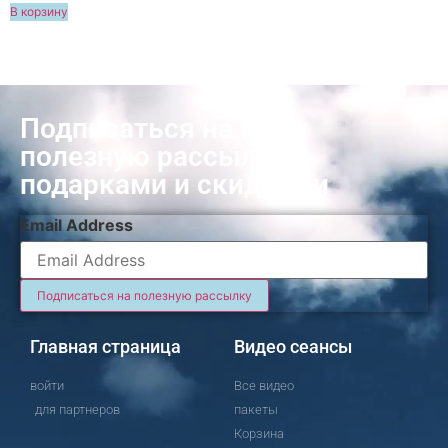
В корзину
Подписаться на нашу
полезную рассылку с
подарками и скидками
Email Address
Главная страница
Видео сеансы
войти
Все видео
для партнеров
пакеты
Корзина