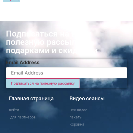
Подписаться на нашу
полезную рассылку с
подарками и скидками
Email Address
Главная страница
Видео сеансы
войти
Все видео
для партнеров
пакеты
Корзина