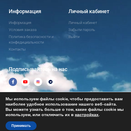
Информация
Личный кабинет
Информация
Личный кабинет
Условия заказа
Забыли пароль
Политика безопасности и
Выйти
конфедициальности
Контакты
Подписывайтесь на нас
Мы используем файлы cookie, чтобы предоставить вам
наиболее удобное использование нашего веб-сайта.
Вы можете узнать больше о том, какие файлы cookie мы
© All rights reserved 2019 -2026 Helping Videos Oy
используем, или отключить их в
настройках
.
Made with
to help.
Принимать