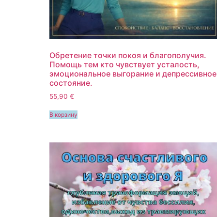
Обретение точки покоя и благополучия.
Помощь тем кто чувствует усталость,
эмоциональное выгорание и депрессивное
состояние.
55,90
€
В корзину