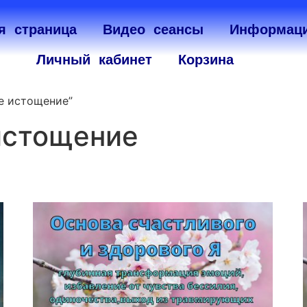
я страница
Видео сеансы
Информац
Личный кабинет
Корзина
е истощение”
истощение