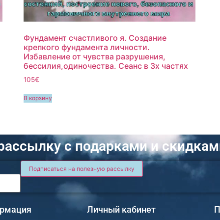
Фундамент счастливого я. Создание
крепкого фундамента личности.
Избавление от чувства разрушения,
бессилия,одиночества. Сеанс в 3х частях
105€
В корзину
рассылку с подарками и скидкам
рмация
Личный кабинет
П