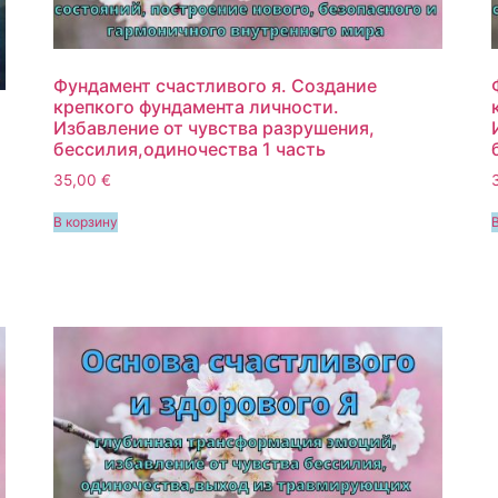
Фундамент счастливого я. Создание
крепкого фундамента личности.
Избавление от чувства разрушения,
бессилия,одиночества 1 часть
35,00
€
В корзину