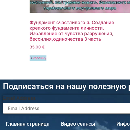
Фундамент счастливого я. Создание
крепкого фундамента личности.
Избавление от чувства разрушения,
бессилия,одиночества 3 часть
35,00
€
В корзину
Подписаться на нашу полезную 
Email Address
Главная страница
Видео сеансы
Инфо