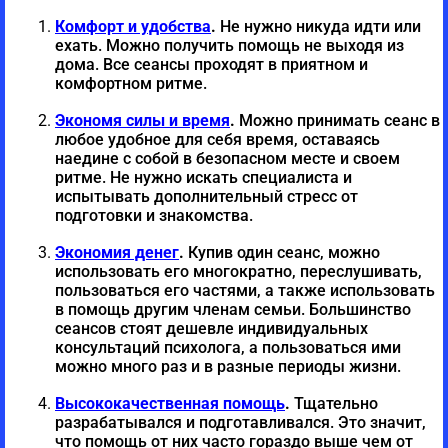
восстановиться когда усталость
Комфорт и удобства
.
Не нужно никуда идти или
и одиночество, отчаяние.
ехать. Можно получить помощь не выходя из
дома. Все сеансы проходят в приятном и
1 ×
Улучши самочувствие с
комфортном ритме.
помощью цветотерапии.
Экономя силы и время
.
Можно принимать сеанс в
Медитация перед сном.
79,00
€
любое удобное для себя время, оставаясь
Восстановление после
наедине с собой в безопасном месте и своем
перенапряжения. Улучшение
ритме. Не нужно искать специалиста и
самочувствия и здоровья.
испытывать дополнительный стресс от
подготовки и знакомства.
1 ×
Спокойный сон и
Экономия денег
.
Купив один сеанс, можно
расслабление, приятная
использовать его многократно, переслушивать,
релаксация перед сном,
68,00
€
пользоваться его частями, а также использовать
в помощь другим членам семьи. Большинство
улучшение здоровья. Внутренняя
сеансов стоят дешевле индивидуальных
гармония и покой.
консультаций психолога, а пользоваться ими
можно много раз и в разные периоды жизни.
1 ×
Глазами любви. Любовь к
себе и
Высококачественная помощь
.
Тщательно
разрабатывался и подготавливался. Это значит,
самоподдержка.Внутренний
38,00
€
что помощь от них часто гораздо выше чем от