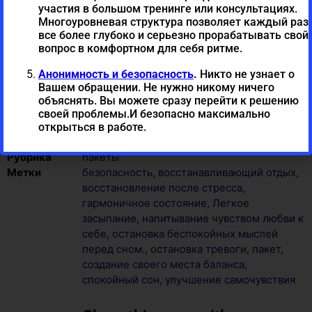
образ себя. Возвращение силы и
участия в большом тренинге или консультациях.
уверенности. Чувства принятия
Многоуровневая структура позволяет каждый раз
все более глубоко и серьезно прорабатывать свой
себя.
вопрос в комфортном для себя ритме.
Анонимность и безопасность
.
Никто не узнает о
В корзину
Вашем обращении. Не нужно никому ничего
объяснять. Вы можете сразу перейти к решению
своей проблемы.И безопасно максимально
открыться в работе.
Артикул
RUP002
Рубрика
пакеты
Метки
безопасность
,
восстанавливающий отдых
,
восстановление после стресса
,
гармоничное состояние
,
Легкое
засыпание
,
напитывание чувством любви к
себе
,
остановка беспокойных мыслей
перед сном.
,
остановка тревоги
,
пакет
,
создание своего места баланса
,
спокойный сон
,
улучшение самочувствия