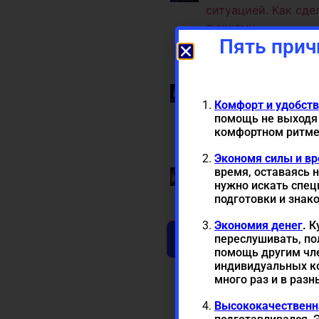
ситуацией. Как сде
лучшему.
Пять прич
1 ×
Новый этап 2 
жизнь сеанс. Помож
жизни. Переход на 
Комфорт и удобст
ситуацией. Как сде
помощь не выходя 
лучшему.
комфортном ритме
Экономя силы и в
1 ×
Карта жизни. Н
время, оставаясь н
своего пути. Откры
нужно искать спец
и уверенности. Выб
подготовки и знак
Экономия денег
.
Ку
В корзину
переслушивать, по
помощь другим чле
индивидуальных ко
много раз и в раз
Высококачествен