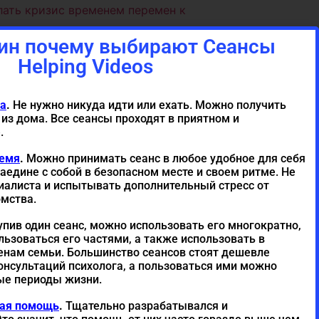
лать кризис временем перемен к
ин почему выбирают Сеансы
часть. Трансформирующий и улучшающий
Helping Videos
ет понять куда двигаться дальше по
новый этап жизни. Осознанное владение
45,00
€
ва
.
Не нужно никуда идти или ехать. Можно получить
лать кризис временем перемен к
из дома. Все сеансы проходят в приятном и
.
ремя
.
Можно принимать сеанс в любое удобное для себя
ачало нового этапа в жизни. Нахождение
аедине с собой в безопасном месте и своем ритме. Не
тие своих ресурсов. Восстановление сил
68,80
€
иалиста и испытывать дополнительный стресс от
ор цели.
омства.
пив один сеанс, можно использовать его многократно,
льзоваться его частями, а также использовать в
нам семьи. Большинство сеансов стоят дешевле
нсультаций психолога, а пользоваться ими можно
ные периоды жизни.
ная помощь
.
Тщательно разрабатывался и
Share this page with