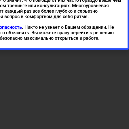
Это значит, что помощь от них часто гораздо выше чем
шом тренинге или консультациях. Многоуровневая
l
Pinterest
Twitter
VK
Telegram
ет каждый раз все более глубоко и серьезно
й вопрос в комфортном для себя ритме.
WhatsApp
OK
Skype
опасность
.
Никто не узнает о Вашем обращении. Не
го объяснять. Вы можете сразу перейти к решению
безопасно максимально открыться в работе.