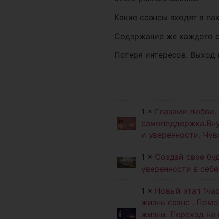
Какие сеансы входят в па
Содержание же каждого с
Потеря интересов. Выход н
1 ×
Глазами любви. 
самоподдержка.Вну
и уверенности. Чув
1 ×
Создай свое бу
уверенности в себе
1 ×
Новый этап 1ч
жизнь сеанс . Помо
жизни. Переход на 