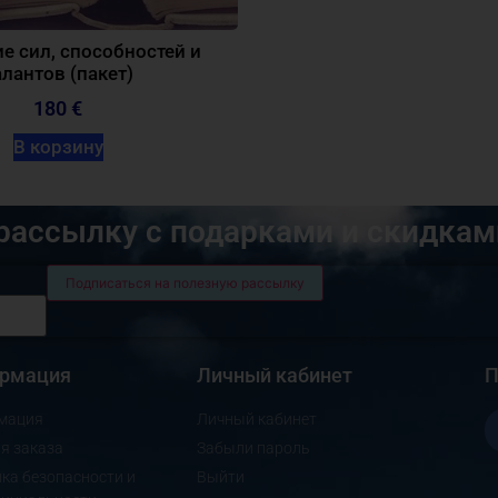
е сил, способностей и
алантов (пакет)
180 €
В корзину
рассылку с подарками и скидкам
рмация
Личный кабинет
П
мация
Личный кабинет
я заказа
Забыли пароль
ка безопасности и
Выйти