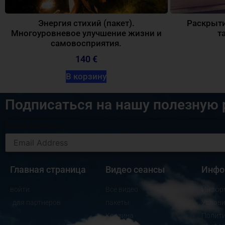
Энергия стихий (пакет).
Раскрыти
Многоуровневое улучшение жизни и
т
самовосприятия.
140 €
В корзину
Подписаться на нашу полезную 
Email Address
Главная страница
Видео сеансы
Инфо
войти
Все видео
Инфор
для партнеров
пакеты
Услови
Корзина
Полити