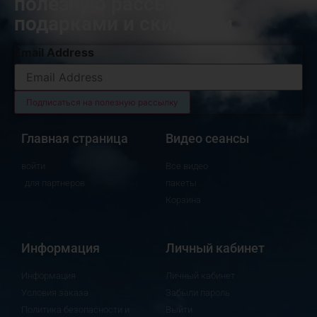
полезную рассылку с
подарками и скидками
Email Address
Главная страница
Видео сеансы
войти
Все видео
для партнеров
пакеты
Корзина
Информация
Личный кабинет
Информация
Личный кабинет
Условия заказа
Забыли пароль
Политика безопасности и
Выйти