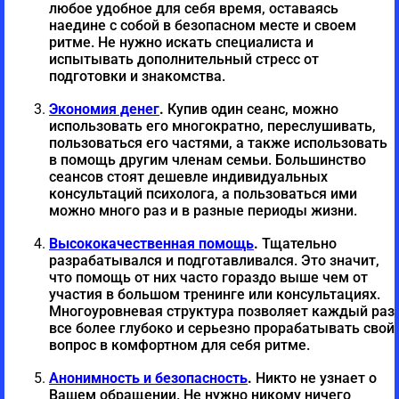
многогранности себя. Улучшение
68,00
€
любое удобное для себя время, оставаясь
самочувствия. Различные
наедине с собой в безопасном месте и своем
ритме. Не нужно искать специалиста и
состояния личности для
испытывать дополнительный стресс от
увеличения потенциала.
подготовки и знакомства.
Экономия денег
.
Купив один сеанс, можно
В корзину
использовать его многократно, переслушивать,
пользоваться его частями, а также использовать
в помощь другим членам семьи. Большинство
сеансов стоят дешевле индивидуальных
консультаций психолога, а пользоваться ими
Артикул
RUWeb01+RU006
можно много раз и в разные периоды жизни.
Категории
медитации
,
женщине
,
здоровье
,
пакеты
,
самопознание
,
улучшение жизни
Высококачественная помощь
.
Тщательно
разрабатывался и подготавливался. Это значит,
что помощь от них часто гораздо выше чем от
Share this page with
участия в большом тренинге или консультациях.
Многоуровневая структура позволяет каждый раз
Facebook
Email
Pinterest
Twitter
все более глубоко и серьезно прорабатывать свой
вопрос в комфортном для себя ритме.
VK
Telegram
WhatsApp
OK
Анонимность и безопасность
.
Никто не узнает о
Skype
Вашем обращении. Не нужно никому ничего