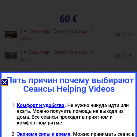
60 €
1 ×
Семинар "Энергия воды" 1
20,00
€
день
1 ×
Семинар "Энергия воды" 2
20,00
€
день
1 ×
Семинар "Энергия воды" 3
20,00
€
Пять причин почему выбирают
день
Сеансы Helping Videos
1 ×
Семинар "Энергия воды" 4
20,00
€
день
Комфорт и удобства
.
Не нужно никуда идти или
ехать. Можно получить помощь не выходя из
1 ×
Стихия воды.
дома. Все сеансы проходят в приятном и
Восстановление сил.
комфортном ритме.
Гармонизация и открытие
Экономя силы и время
.
Можно принимать сеанс в