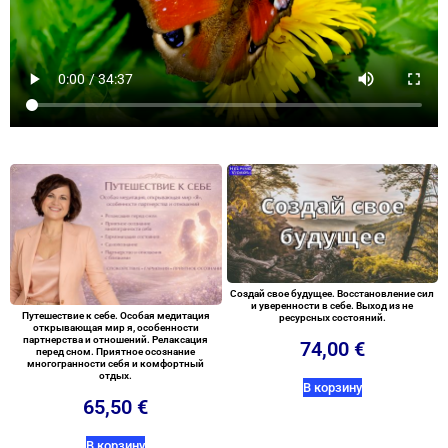
Создай свое будущее. Восстановление сил
и уверенности в себе. Выход из не
Путешествие к себе. Особая медитация
ресурсных состояний.
открывающая мир я, особенности
партнерства и отношений. Релаксация
74,00
€
перед сном. Приятное осознание
многогранности себя и комфортный
отдых.
В корзину
65,50
€
В корзину