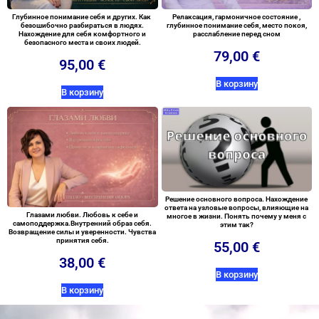
Глубинное понимание себя и других. Как
Релаксация, гармоничное состояние ,
безошибочно разбираться в людях.
глубинное понимание себя, место покоя,
Нахождение для себя комфортного и
расслабление перед сном
безопасного места и своих людей.
79,00
€
95,00
€
В корзину
В корзину
Решение основного вопроса. Нахождение
ответа на узловые вопросы, влияющие на
Глазами любви. Любовь к себе и
многое в жизни. Понять почему у меня с
самоподдержка.Внутренний образ себя.
этим так?
Возвращение силы и уверенности. Чувства
принятия себя.
55,00
€
38,00
€
В корзину
В корзину