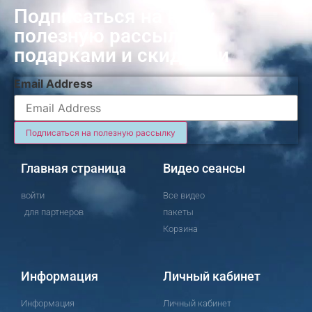
Подписаться на нашу
полезную рассылку с
подарками и скидками
Email Address
Главная страница
Видео сеансы
войти
Все видео
для партнеров
пакеты
Корзина
Информация
Личный кабинет
Информация
Личный кабинет