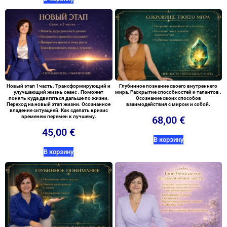
Новый этап 1часть. Трансформирующий и
Глубинное познание своего внутреннего
улучшающий жизнь сеанс . Поможет
мира. Раскрытие способностей и талантов .
понять куда двигаться дальше по жизни.
Осознание своих способов
Переход на новый этап жизни. Осознанное
взаимодействия с миром и собой.
владение ситуацией. Как сделать кризис
временем перемен к лучшему.
68,00
€
45,00
€
В корзину
В корзину