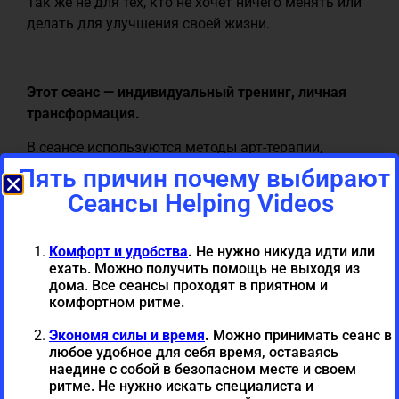
Так же не для тех, кто не хочет ничего менять или
делать для улучшения своей жизни.
Этот сеанс — индивидуальный тренинг, личная
трансформация.
В сеансе используются методы арт-терапии,
глубинный ассоциативный анализ, архетипические
Пять причин почему выбирают
образы-символы, телесно ориентированные
Сеансы Helping Videos
практики, самопрограммирования и проживание
семи различных этапов перехода.
Комфорт и удобства
.
Не нужно никуда идти или
Вначале, с помощью изобразительных средств и
ехать. Можно получить помощь не выходя из
дома. Все сеансы проходят в приятном и
глубинного погружения в свой мир, можно будет
комфортном ритме.
понять свои истинные чувства и мысли о
происходящем в своей жизни, понять их без
Экономя силы и время
.
Можно принимать сеанс в
любое удобное для себя время, оставаясь
оценки, разрешить им проявиться, как в чувствах
наедине с собой в безопасном месте и своем
и мыслях, так и физически на бумаге в виде
ритме. Не нужно искать специалиста и
образа.