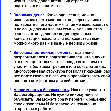
испытывать дополнительный стресс от
подготовки и знакомства.
На это потребуется место для спокойной работы,
бумага и акварель.
Экономия денег
.
Купив один сеанс, можно
использовать его многократно, переслушивать,
Далее будет глубинный анализ именно твоих
пользоваться его частями, а также использовать
в помощь другим членам семьи. Большинство
образов и чувств, отношений и состояний к
сеансов стоят дешевле индивидуальных
разным этапам в жизни.
консультаций психолога, а пользоваться ими
можно много раз и в разные периоды жизни.
Во время этой работы ты увидишь, в чем тебе
стоит себя поддержать, а что уже давно тебе
Высококачественная помощь
.
Тщательно
разрабатывался и подготавливался. Это значит,
подвластно, что является ложным страхом, а что
что помощь от них часто гораздо выше чем от
станет твоим ресурсом в будущем.
участия в большом тренинге или консультациях.
Многоуровневая структура позволяет каждый раз
И в итоге, когда все будет прожито и освобождено
все более глубоко и серьезно прорабатывать свой
тобой, ты сможешь совершить своеобразный
вопрос в комфортном для себя ритме.
ритуал перехода, в котором ты пройдешь этот
Анонимность и безопасность
.
Никто не узнает о
путь — выход, чтобы дать себе внутренний сигнал
Вашем обращении. Не нужно никому ничего
на выход в новый жизненный этап.
объяснять. Вы можете сразу перейти к решению
своей проблемы.И безопасно максимально
В видео будет полное сопровождение всего
открыться в работе.