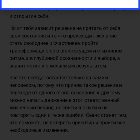
процесса для того, чтобы более легко и с
максимальным результатом пройти этап перехода
и открытия себя.
Но от тебя зависит решение не прятать от себя
свои состояния и то что происходит, желание
стать свободнее и счастливее, пройти
трансформацию не в вялотекущем и стихийном
ритме, а в глубинной осознанности и выборе, а
значит четко и с желаемым результатом.
Все это всегда остается только за самим
человеком, потому что приняв такое решение и
переходя от одного этапа осознания к другому,
можно начать движение в этот ответственный
жизненный период, не сбиться с пути и не
повторять одни и те же ошибки. Сеанс станет тем,
что поможет, не потерять ориентир и пройти все
необходимые изменения.